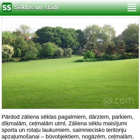
Sēklas un stādi
Pārdod zāliena sēklas pagalmiem, dārziem, parkiem,
dīķmalām, ceļmalām utml. Zāliena sēklu maisījumi
sporta un rotaļu laukumiem, saimniecisko teritoriju
apzaļumošanai – būvobjektiem, nogāzēm, ceļmalām.