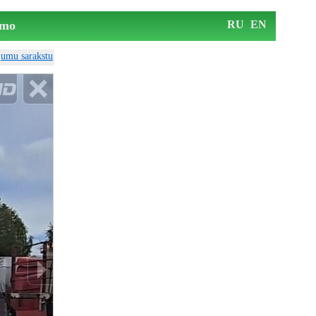
mo
RU
EN
ājumu sarakstu