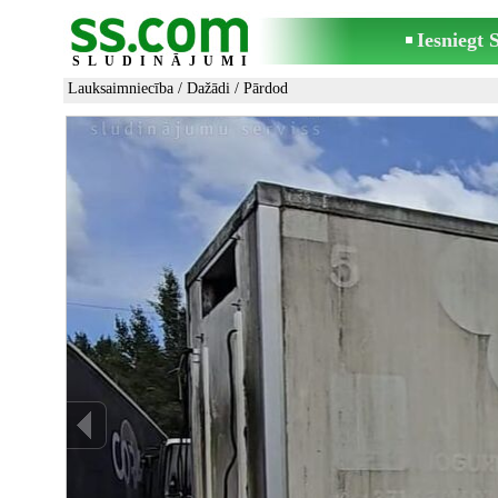
Iesniegt
SLUDINĀJUMI
Lauksaimniecība
/
Dažādi
/ Pārdod