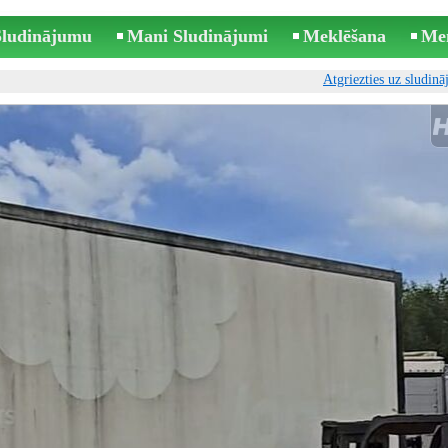
 Sludinājumu
Mani Sludinājumi
Meklēšana
Me
Atgriezties uz sludin