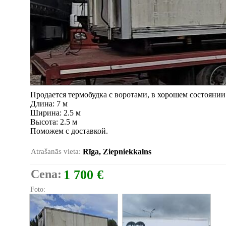
Продается термобудка с воротами, в хорошем состоянии
Длина: 7 м
Ширина: 2.5 м
Высота: 2.5 м
Поможем с доставкой.
Atrašanās vieta:
Rīga, Ziepniekkalns
Cena:
1 700 €
Foto: