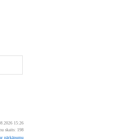
08.2026 15:26
u skaits:
198
par pārkāpumu