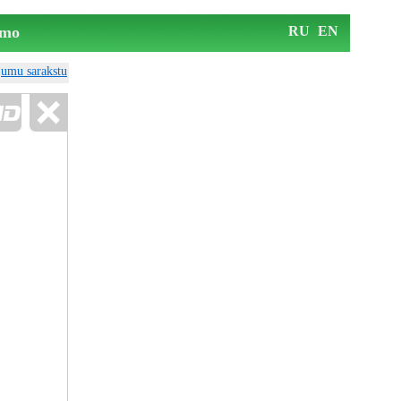
mo
RU
EN
ājumu sarakstu