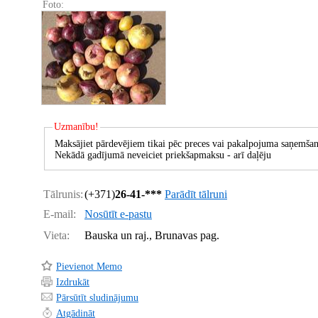
Foto:
Uzmanību!
Maksājiet pārdevējiem tikai pēc preces vai pakalpojuma saņemšan
Nekādā gadījumā neveiciet priekšapmaksu - arī daļēju
Tālrunis:
(+371)
26-41-***
Parādīt tālruni
E-mail:
Nosūtīt e-pastu
Vieta:
Bauska un raj., Brunavas pag.
Pievienot Memo
Izdrukāt
Pārsūtīt sludinājumu
Atgādināt