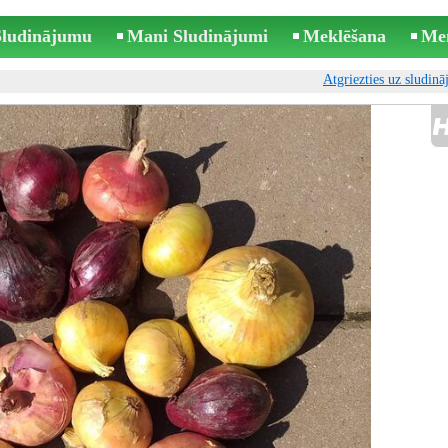
 Sludinājumu
Mani Sludinājumi
Meklēšana
Me
Atgriezties uz sludin