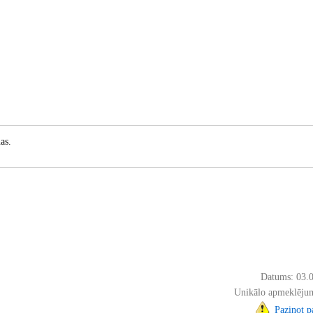
as.
Datums: 03.
Unikālo apmeklējum
Paziņot 