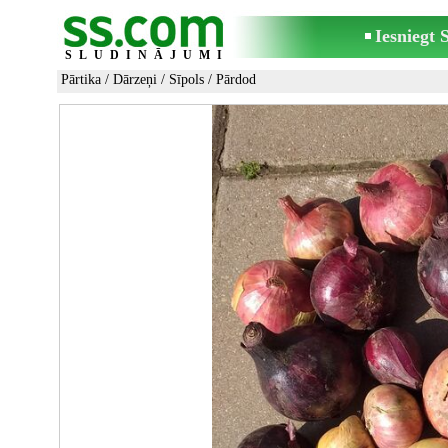
Iesniegt
SLUDINĀJUMI
Pārtika
/
Dārzeņi
/
Sīpols
/ Pārdod