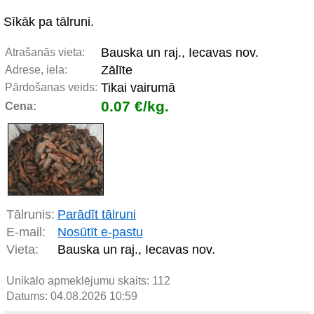
Sīkāk pa tālruni.
Bauska un raj., Iecavas nov.
Atrašanās vieta:
Zālīte
Adrese, iela:
Tikai vairumā
Pārdošanas veids:
0.07 €/kg.
Cena:
Tālrunis:
Parādīt tālruni
E-mail:
Nosūtīt e-pastu
Vieta:
Bauska un raj., Iecavas nov.
Unikālo apmeklējumu skaits:
112
Datums: 04.08.2026 10:59