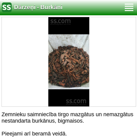
Dārzeņi - Burkāni
Zemnieku saimniecība tirgo mazgātus un nemazgātus
nestandarta burkānus, bigmaisos.
Pieejami arī beramā veidā.