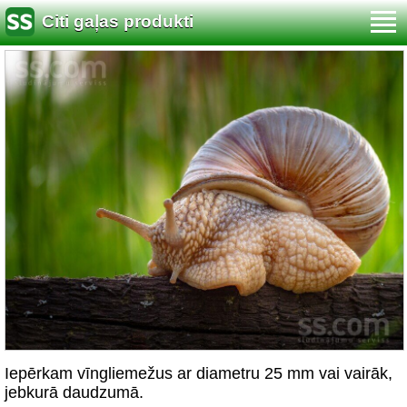
Citi gaļas produkti
Iepērkam vīngliemežus ar diametru 25 mm vai vairāk,
jebkurā daudzumā.