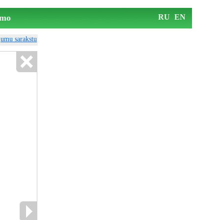
mo
RU
EN
ājumu sarakstu