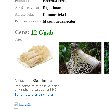
Produkts:
Весёлка тело
Atrašanās vieta:
Rīga, Imanta
Adrese, iela:
Dammes iela 1
Pārdošanas veids:
Mazumtirdzniecība
Cena:
12 €/gab.
Foto:
Vieta:
Rīga, Imanta
Izdrukāt