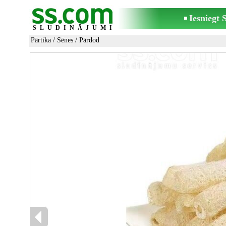
Iesniegt
SLUDINĀJUMI
Pārtika
/
Sēnes
/ Pārdod