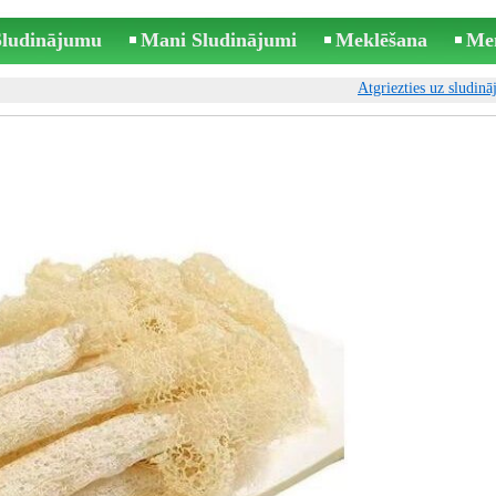
 Sludinājumu
Mani Sludinājumi
Meklēšana
Me
Atgriezties uz sludin