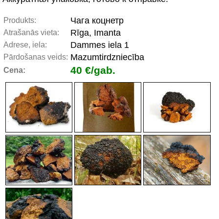
Чага коцнетр
Produkts:
Rīga, Imanta
Atrašanās vieta:
Dammes iela 1
Adrese, iela:
Mazumtirdzniecība
Pārdošanas veids:
40 €/gab.
Cena: