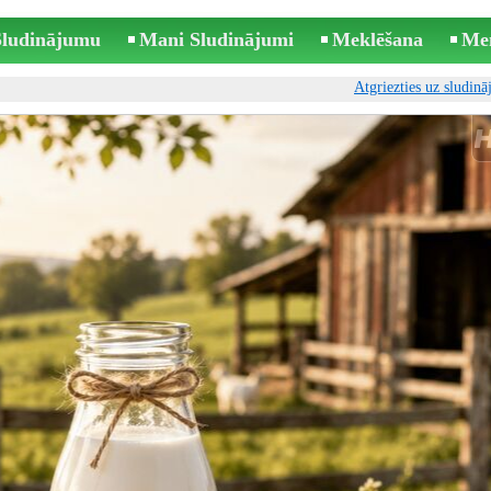
 Sludinājumu
Mani Sludinājumi
Meklēšana
Me
Atgriezties uz sludin