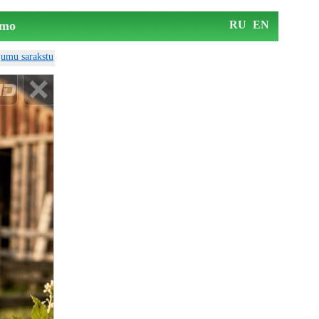
mo
RU
EN
ājumu sarakstu