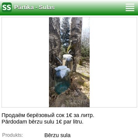
Pārtika - Sulas
Продаём берёзовый сок 1€ за литр.
Pārdodam bērzu sulu 1€ par litru.
Bērzu sula
Produkts: