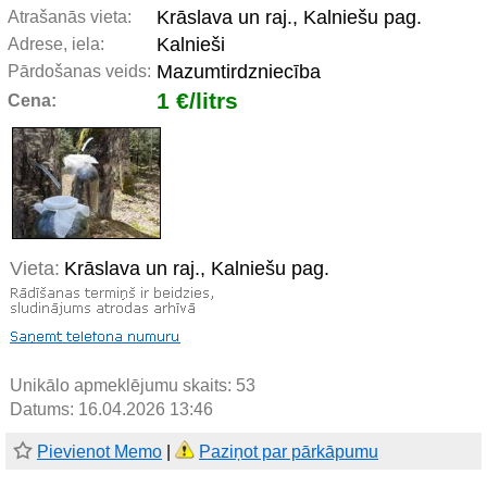
Krāslava un raj., Kalniešu pag.
Atrašanās vieta:
Kalnieši
Adrese, iela:
Mazumtirdzniecība
Pārdošanas veids:
1 €/litrs
Cena:
Vieta:
Krāslava un raj., Kalniešu pag.
Unikālo apmeklējumu skaits:
53
Datums: 16.04.2026 13:46
Pievienot Memo
|
Paziņot par pārkāpumu