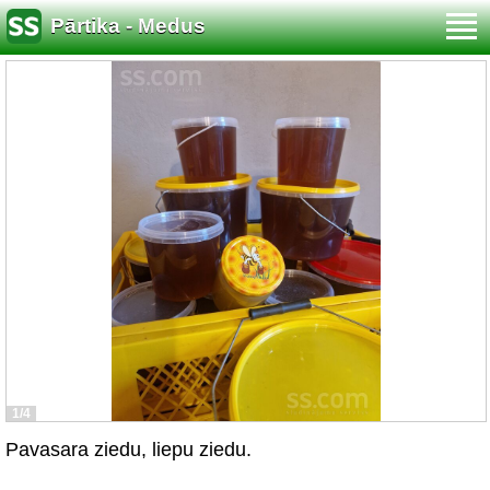
Pārtika - Medus
1/4
Pavasara ziedu, liepu ziedu.