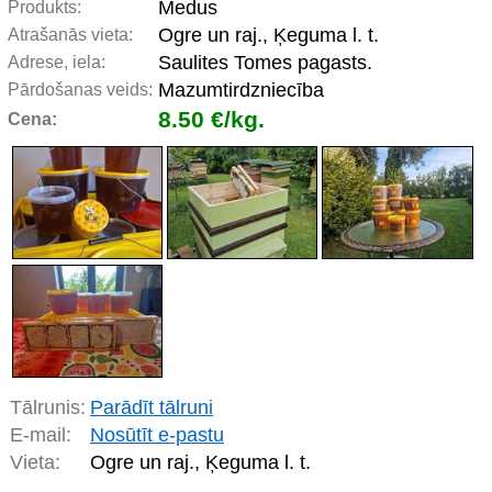
Medus
Produkts:
Ogre un raj., Ķeguma l. t.
Atrašanās vieta:
Saulites Tomes pagasts.
Adrese, iela:
Mazumtirdzniecība
Pārdošanas veids:
8.50 €/kg.
Cena:
Tālrunis:
Parādīt tālruni
E-mail:
Nosūtīt e-pastu
Vieta:
Ogre un raj., Ķeguma l. t.