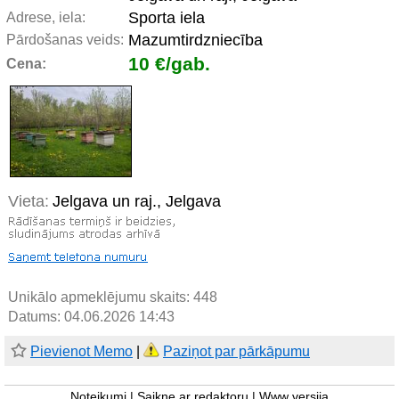
Sporta iela
Adrese, iela:
Mazumtirdzniecība
Pārdošanas veids:
10 €/gab.
Cena:
Vieta:
Jelgava un raj., Jelgava
Unikālo apmeklējumu skaits:
448
Datums: 04.06.2026 14:43
Pievienot Memo
|
Paziņot par pārkāpumu
Noteikumi
|
Saikne ar redaktoru
|
Www versija