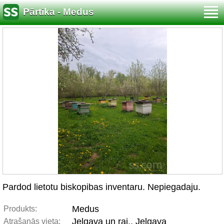
Pārtika - Medus
Pardod lietotu biskopibas inventaru. Nepiegadaju.
Medus
Produkts:
Jelgava un raj., Jelgava
Atrašanās vieta: