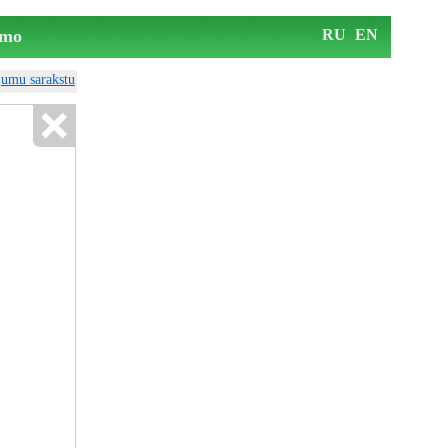
mo
RU
EN
ājumu sarakstu