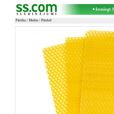
Iesniegt
SLUDINĀJUMI
Pārtika
/
Medus
/ Pārdod