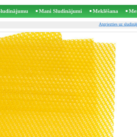
 Sludinājumu
Mani Sludinājumi
Meklēšana
Me
Atgriezties uz sludin