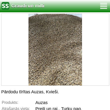
Graudi un milti
Pārdodu tīrītas Auzas, Kvieši.
Auzas
Produkts:
Preiļi un raj., Turku pag.
Atrašanās vieta: