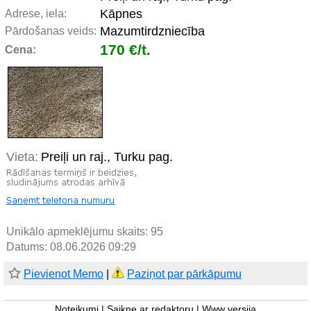
Kāpnes
Adrese, iela:
Mazumtirdzniecība
Pārdošanas veids:
170 €/t.
Cena:
Vieta:
Preiļi un raj., Turku pag.
Unikālo apmeklējumu skaits:
95
Datums: 08.06.2026 09:29
Pievienot Memo
|
Paziņot par pārkāpumu
Noteikumi
|
Saikne ar redaktoru
|
Www versija