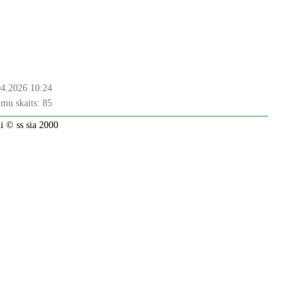
04.2026 10:24
mu skaits:
85
 © ss sia 2000