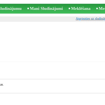
 Sludinājumu
Mani Sludinājumi
Meklēšana
Me
Atgriezties uz sludin
as.