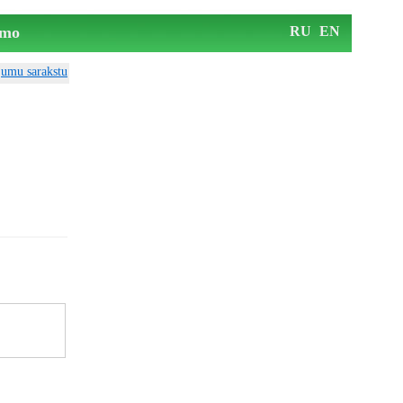
mo
RU
EN
ājumu sarakstu