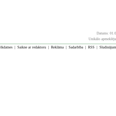
Datums: 01.
Unikālo apmeklēju
īkdatnes
|
Saikne ar redaktoru
|
Reklāma
|
Sadarbība
|
RSS
| Sludinājumi