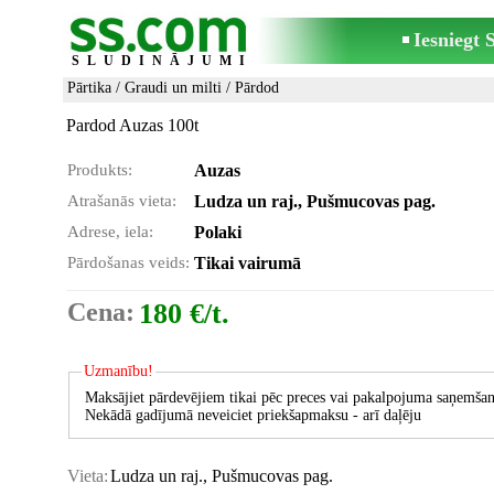
Iesniegt
SLUDINĀJUMI
Pārtika
/
Graudi un milti
/ Pārdod
Pardod Auzas 100t
Produkts:
Auzas
Atrašanās vieta:
Ludza un raj., Pušmucovas pag.
Adrese, iela:
Polaki
Pārdošanas veids:
Tikai vairumā
Cena:
180 €/t.
Uzmanību!
Maksājiet pārdevējiem tikai pēc preces vai pakalpojuma saņemšan
Nekādā gadījumā neveiciet priekšapmaksu - arī daļēju
Vieta:
Ludza un raj., Pušmucovas pag.