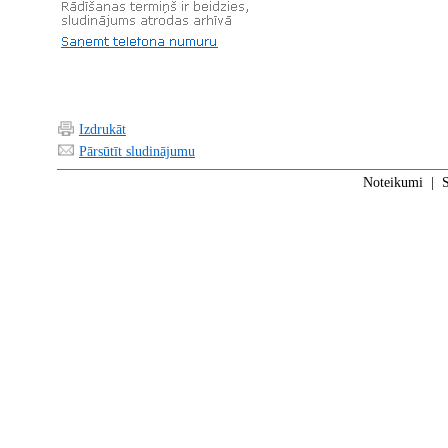
Izdrukāt
Pārsūtīt sludinājumu
Noteikumi
|
S