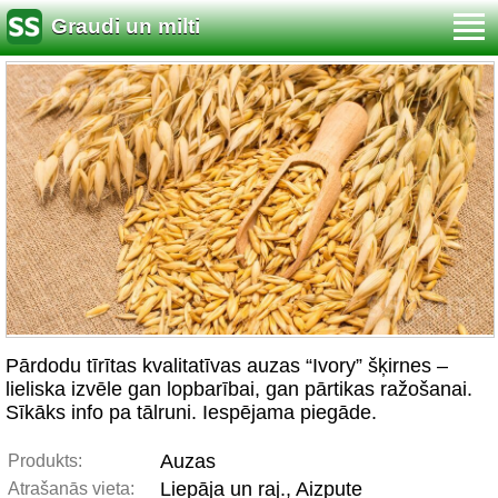
Graudi un milti
Pārdodu tīrītas kvalitatīvas auzas “Ivory” šķirnes –
lieliska izvēle gan lopbarībai, gan pārtikas ražošanai.
Sīkāks info pa tālruni. Iespējama piegāde.
Auzas
Produkts:
Liepāja un raj., Aizpute
Atrašanās vieta: