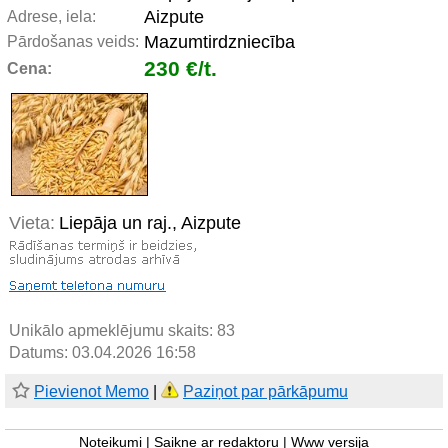
Aizpute
Adrese, iela:
Mazumtirdzniecība
Pārdošanas veids:
230 €/t.
Cena:
Vieta:
Liepāja un raj., Aizpute
Unikālo apmeklējumu skaits:
83
Datums: 03.04.2026 16:58
Pievienot Memo
|
Paziņot par pārkāpumu
Noteikumi
|
Saikne ar redaktoru
|
Www versija