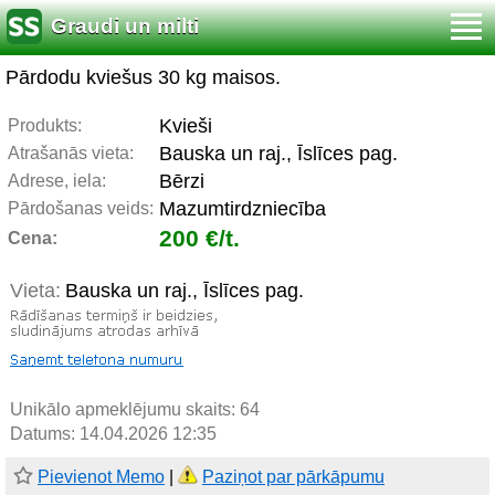
Graudi un milti
Pārdodu kviešus 30 kg maisos.
Kvieši
Produkts:
Bauska un raj., Īslīces pag.
Atrašanās vieta:
Bērzi
Adrese, iela:
Mazumtirdzniecība
Pārdošanas veids:
200 €/t.
Cena:
Vieta:
Bauska un raj., Īslīces pag.
Unikālo apmeklējumu skaits:
64
Datums: 14.04.2026 12:35
Pievienot Memo
|
Paziņot par pārkāpumu