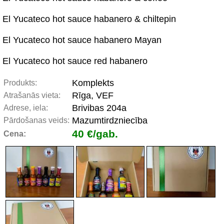
El Yucateco hot sauce habanero & chiltepin
El Yucateco hot sauce habanero Mayan
El Yucateco hot sauce red habanero
Komplekts
Produkts:
Rīga, VEF
Atrašanās vieta:
Brivibas 204a
Adrese, iela:
Mazumtirdzniecība
Pārdošanas veids:
40 €/gab.
Cena: