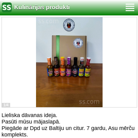
Kulinārijas produkti
1/4
Lieliska dāvanas ideja.
Pasūti mūsu mājaslapā.
Piegāde ar Dpd uz Baltiju un citur. 7 gardu, Asu mērču
komplekts.