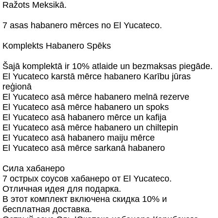
Ražots Meksikā.
7 asas habanero mērces no El Yucateco.
Komplekts Habanero Spēks
Šajā komplektā ir 10% atlaide un bezmaksas piegāde.
El Yucateco karstā mērce habanero Karību jūras
reģionā
El Yucateco asā mērce habanero melnā rezerve
El Yucateco asā mērce habanero un spoks
El Yucateco asā habanero mērce un kafija
El Yucateco asā mērce habanero un chiltepin
El Yucateco asā habanero maiju mērce
El Yucateco asā mērce sarkanā habanero
Сила хабанеро
7 острых соусов хабанеро от El Yucateco.
Отличная идея для подарка.
В этот комплект включена скидка 10% и
бесплатная доставка.