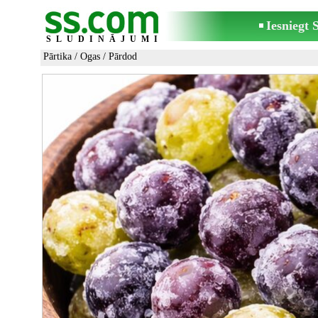
Iesniegt
SLUDINĀJUMI
Pārtika
/
Ogas
/ Pārdod