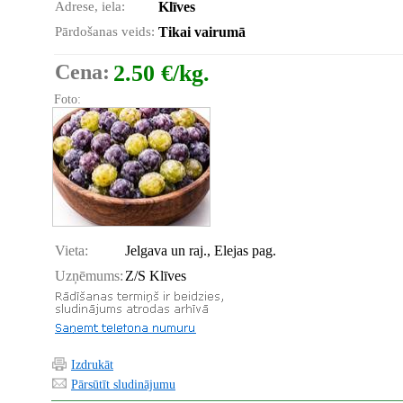
Adrese, iela:
Klīves
Pārdošanas veids:
Tikai vairumā
Cena:
2.50 €/kg.
Foto:
Vieta:
Jelgava un raj., Elejas pag.
Uzņēmums:
Z/S Klīves
Izdrukāt
Pārsūtīt sludinājumu