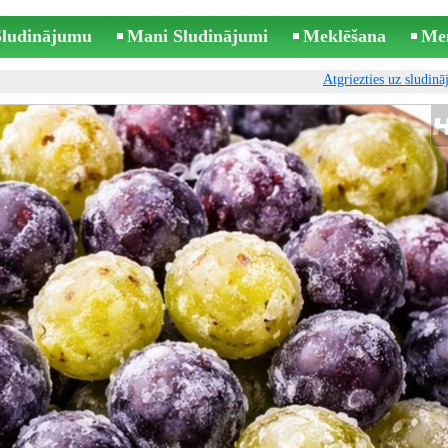
 Sludinājumu
Mani Sludinājumi
Meklēšana
Me
Atgriezties uz sludin