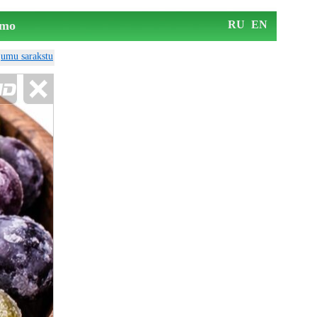
mo
RU
EN
ājumu sarakstu