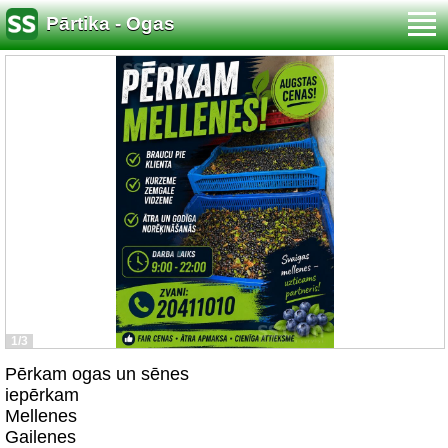
Pārtika - Ogas
1/3
Pērkam ogas un sēnes
iepērkam
Mellenes
Gailenes