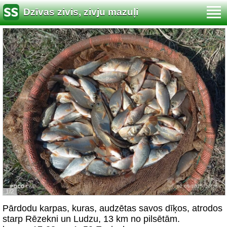
Dzīvas zivis, zivju mazuļi
1/2
Pārdodu karpas, kuras, audzētas savos dīķos, atrodos
starp Rēzekni un Ludzu, 13 km no pilsētām.