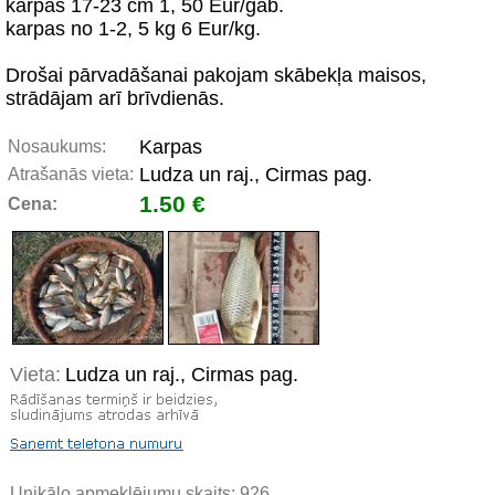
karpas 17-23 cm 1, 50 Eur/gab.
karpas no 1-2, 5 kg 6 Eur/kg.
Drošai pārvadāšanai pakojam skābekļa maisos,
strādājam arī brīvdienās.
Karpas
Nosaukums:
Ludza un raj., Cirmas pag.
Atrašanās vieta:
1.50 €
Cena:
Vieta:
Ludza un raj., Cirmas pag.
Unikālo apmeklējumu skaits:
926