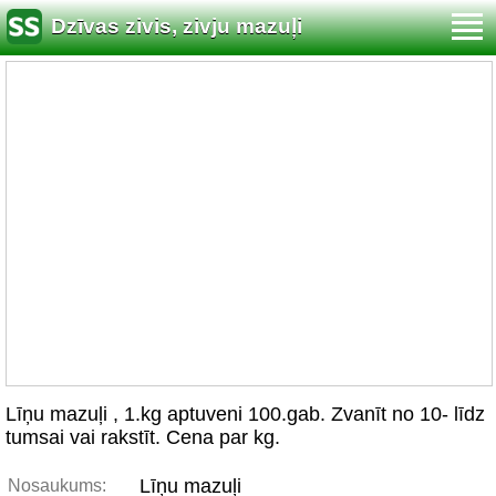
Dzīvas zivis, zivju mazuļi
Līņu mazuļi , 1.kg aptuveni 100.gab. Zvanīt no 10- līdz
tumsai vai rakstīt. Cena par kg.
Līņu mazuļi
Nosaukums: