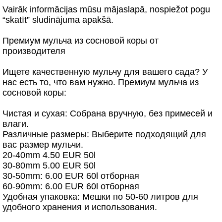
Vairāk informācijas mūsu mājaslapā, nospiežot pogu
“skatīt” sludinājuma apakšā.
Премиум мульча из сосновой коры от
производителя
Ищете качественную мульчу для вашего сада? У
нас есть то, что вам нужно. Премиум мульча из
сосновой коры:
Чистая и сухая: Собрана вручную, без примесей и
влаги.
Различные размеры: Выберите подходящий для
вас размер мульчи.
20-40mm 4.50 EUR 50l
30-80mm 5.00 EUR 50l
30-50mm: 6.00 EUR 60l отборная
60-90mm: 6.00 EUR 60l отборная
Удобная упаковка: Мешки по 50-60 литров для
удобного хранения и использования.