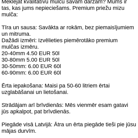
Meklējat kvalitatīvu mulču savam dārzam? Mums ir
tas, kas jums nepieciešams. Premium priežu mizu
mulča:
Tīra un sausa: Savākta ar rokām, bez piemaisījumiem
un mitruma.
Dažādi izmēri: Izvēlieties piemērotāko premium
mulčas izmēru.
20-40mm 4.50 EUR 50l
30-80mm 5.00 EUR 50l
30-50mm: 6.00 EUR 60l
60-90mm: 6.00 EUR 60l
Ērta iepakošana: Maisi pa 50-60 litriem ērtai
uzglabāšanai un lietošanai.
Strādājam arī brīvdienās: Mēs vienmēr esam gatavi
jūs apkalpot, pat brīvdienās.
Piegāde visā Latvijā: Ātra un ērta piegāde tieši pie jūsu
mājas durvīm.