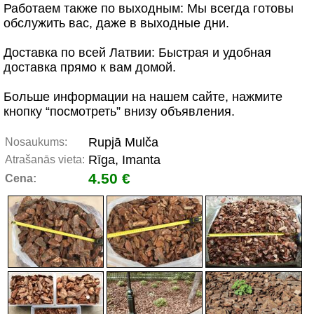
Работаем также по выходным: Мы всегда готовы
обслужить вас, даже в выходные дни.
Доставка по всей Латвии: Быстрая и удобная
доставка прямо к вам домой.
Больше информации на нашем сайте, нажмите
кнопку “посмотреть” внизу объявления.
Rupjā Mulča
Nosaukums:
Rīga, Imanta
Atrašanās vieta:
4.50 €
Cena: