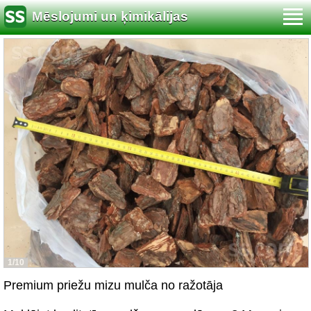
Mēslojumi un ķimikālijas
1/10
Premium priežu mizu mulča no ražotāja