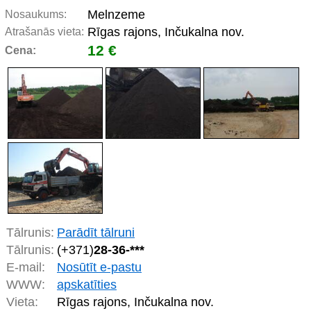
Melnzeme
Nosaukums:
Rīgas rajons, Inčukalna nov.
Atrašanās vieta:
12 €
Cena:
Tālrunis:
Parādīt tālruni
Tālrunis:
(+371)
28-36-***
E-mail:
Nosūtīt e-pastu
WWW:
apskatīties
Vieta:
Rīgas rajons, Inčukalna nov.