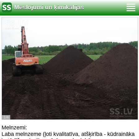
Mēslojumi un ķimikālijas
1/4
Melnzemi:
Laba melnzeme (ļoti kvalitatīva, atšķirība - kūdraināka