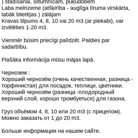
) stādīšanai, siltumnīcām, puķudobēm
Laba melnzeme (atšķirība - auglīga tīruma virskārta,
labāk blietējas ) zālājam
Kravas tilpums 4, 8, 10 vai 20 m3 (ar piekabi), var
izvēlēties 1-20 m3.
Vienmēr būsim priecīgi palīdzēt. Paldies par
sadarbību.
Plašāka informācija mūsu mājas lapā.
Чернозем :
Хороший чернозём (очень качественная, разница -
торфянистая) для посадок, теплици, цветники.
Хороший чернозём (разница -плодородный
верхний слой, хорошо тромбуеться) для газона.
Груз объёмом 4, 8, 10 или 20 m3 (с прицепом).
Можно заказать от 1 до 20 m3.
Больше информации на нашем сайте.