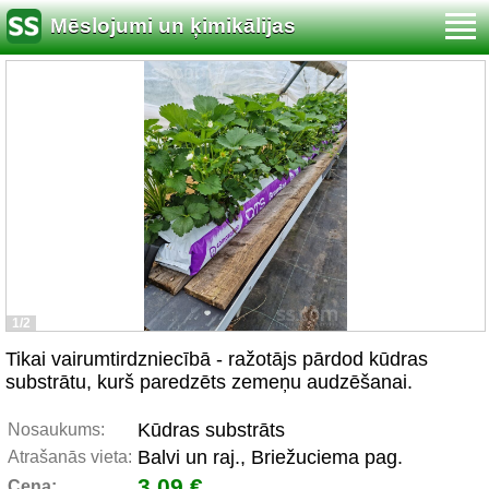
Mēslojumi un ķimikālijas
1/2
Tikai vairumtirdzniecībā - ražotājs pārdod kūdras
substrātu, kurš paredzēts zemeņu audzēšanai.
Kūdras substrāts
Nosaukums:
Balvi un raj., Briežuciema pag.
Atrašanās vieta:
3.09 €
Cena: