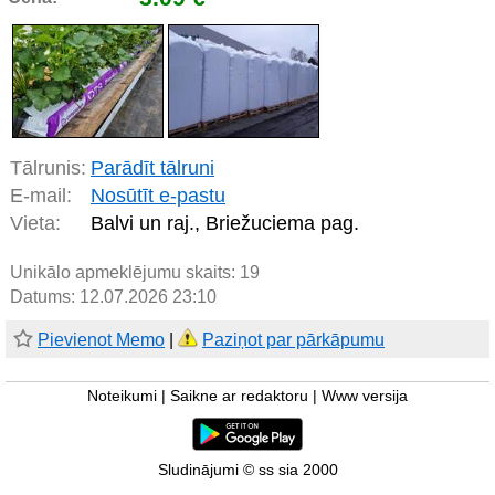
Tālrunis:
Parādīt tālruni
E-mail:
Nosūtīt e-pastu
Vieta:
Balvi un raj., Briežuciema pag.
Unikālo apmeklējumu skaits:
19
Datums: 12.07.2026 23:10
Pievienot Memo
|
Paziņot par pārkāpumu
Noteikumi
|
Saikne ar redaktoru
|
Www versija
Sludinājumi © ss sia 2000