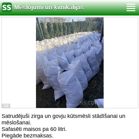
Mēslojumi un ķimikālijas
1/2
Satrudējuši zirga un govju kūtsmēsli stādīšanai un
mēslošanai.
Safasēti maisos pa 60 litri.
Piegāde bezmaksas.