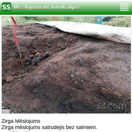
Mēslojumi un ķimikālijas
1/3
Zirga Mēslojums
Zirga mēslojums satrudejis bez salmiem.