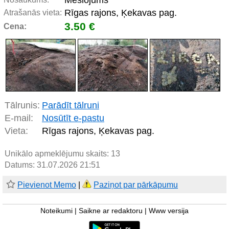
Mēslojums
Rīgas rajons, Ķekavas pag.
Atrašanās vieta:
3.50 €
Cena:
Tālrunis:
Parādīt tālruni
E-mail:
Nosūtīt e-pastu
Vieta:
Rīgas rajons, Ķekavas pag.
Unikālo apmeklējumu skaits:
13
Datums: 31.07.2026 21:51
Pievienot Memo
|
Paziņot par pārkāpumu
Noteikumi
|
Saikne ar redaktoru
|
Www versija