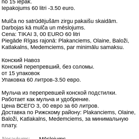
no 15 iepak.
Iepakojums 60 litri -3.50 euro.
Mulča no satrūdējušām zirgu pakaišu skaidām.
Darbojas kā mulča un mēslojums.
Cena: TIKAI 3, 00 EURO 60 litri
Piegāde Rīgas rajonā: Plakanciems, Olaine, Baloži,
Katlakalns, Medemciems, par minimālu samaksu.
Конский Навоз
Конский перепревший, без соломы.
от 15 упаковок
Упаковка 60 литров-3.50 евро.
Мульча из перепревшей конской подстилки.
Работает как мульча и удобрение.
Цена ВСЕГО 3, 00 евро за 60 литров.
Доставка по Рижскому району: Plakanciems, Olaine,
Baloži, Katlakalns, Medemciems, за минимальную
плату.
Nosaukums: