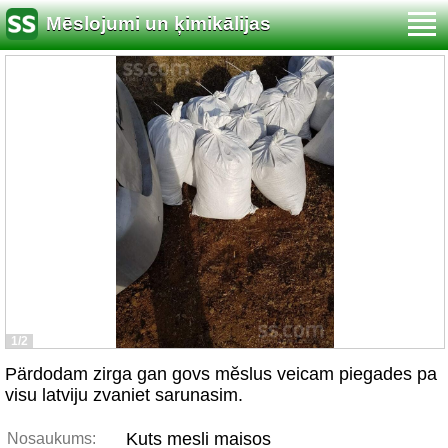
Mēslojumi un ķimikālijas
1/2
Pärdodam zirga gan govs mĕslus veicam piegades pa
visu latviju zvaniet sarunasim.
Kuts mesli maisos
Nosaukums: