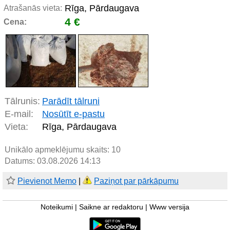
Rīga, Pārdaugava
Atrašanās vieta:
4 €
Cena:
Tālrunis:
Parādīt tālruni
E-mail:
Nosūtīt e-pastu
Vieta:
Rīga, Pārdaugava
Unikālo apmeklējumu skaits:
10
Datums: 03.08.2026 14:13
Pievienot Memo
|
Paziņot par pārkāpumu
Noteikumi
|
Saikne ar redaktoru
|
Www versija