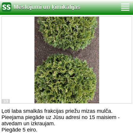
Mēslojumi un ķimikālijas
1/3
Ļoti laba smalkās frakcijas priežu mizas mulča.
Pieejama piegāde uz Jūsu adresi no 15 maisiem -
atvedam un izkraujam.
Piegāde 5 eiro.