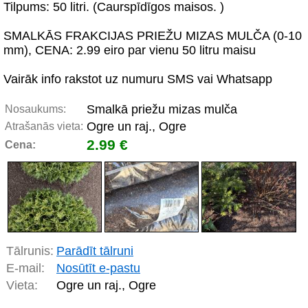
Tilpums: 50 litri. (Caurspīdīgos maisos. )
SMALKĀS FRAKCIJAS PRIEŽU MIZAS MULČA (0-10
mm), CENA: 2.99 eiro par vienu 50 litru maisu
Vairāk info rakstot uz numuru SMS vai Whatsapp
Smalkā priežu mizas mulča
Nosaukums:
Ogre un raj., Ogre
Atrašanās vieta:
2.99 €
Cena:
Tālrunis:
Parādīt tālruni
E-mail:
Nosūtīt e-pastu
Vieta:
Ogre un raj., Ogre