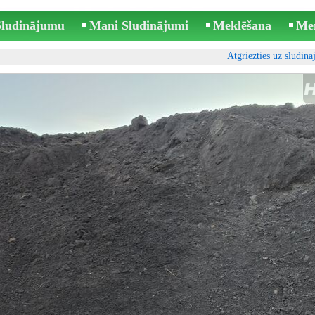
 Sludinājumu
Mani Sludinājumi
Meklēšana
Me
Atgriezties uz sludin