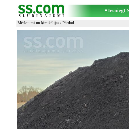
Iesniegt
SLUDINĀJUMI
Mēslojumi un ķimikālijas
/ Pārdod