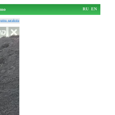
mo
RU
EN
ājumu sarakstu