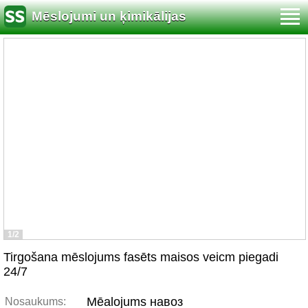
Mēslojumi un ķimikālijas
1/2
Tirgošana mēslojums fasēts maisos veicm piegadi
24/7
Mēalojums навоз
Nosaukums: