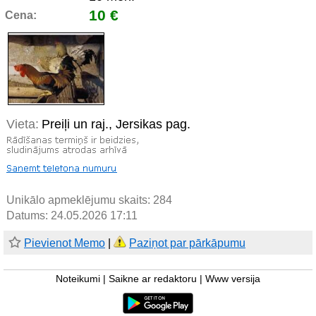
10 €
Cena:
Vieta:
Preiļi un raj., Jersikas pag.
Unikālo apmeklējumu skaits:
284
Datums: 24.05.2026 17:11
Pievienot Memo
|
Paziņot par pārkāpumu
Noteikumi
|
Saikne ar redaktoru
|
Www versija