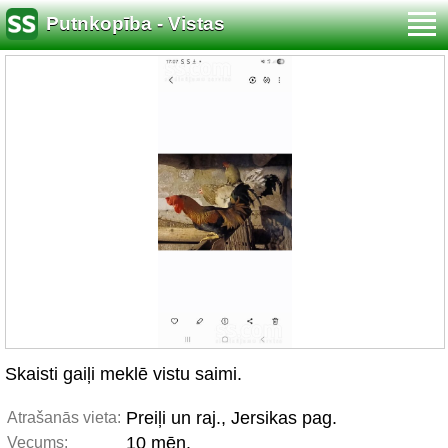
Putnkopība - Vistas
Skaisti gaiļi meklē vistu saimi.
Preiļi un raj., Jersikas pag.
Atrašanās vieta:
10 mēn.
Vecums: