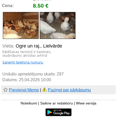
8.50 €
Cena:
Vieta:
Ogre un raj., Lielvārde
Unikālo apmeklējumu skaits:
297
Datums: 25.04.2026 10:00
Pievienot Memo
|
Paziņot par pārkāpumu
Noteikumi
|
Saikne ar redaktoru
|
Www versija