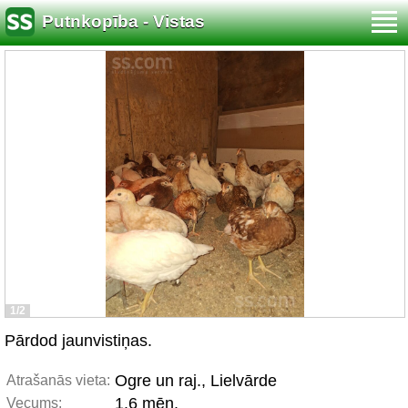
Putnkopība - Vistas
1/2
Pārdod jaunvistiņas.
Ogre un raj., Lielvārde
Atrašanās vieta:
1.6 mēn.
Vecums: