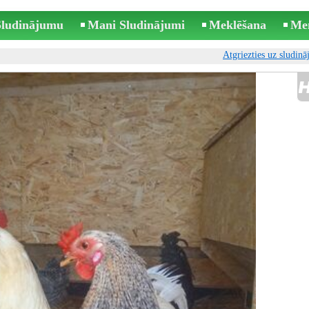
 Sludinājumu
Mani Sludinājumi
Meklēšana
Me
Atgriezties uz sludin