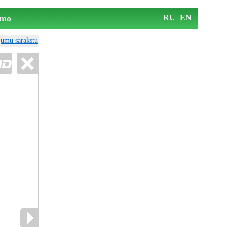
mo
RU
EN
ājumu sarakstu