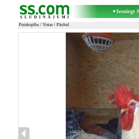
Iesniegt
SLUDINĀJUMI
Putnkopība
/
Vistas
/ Pārdod