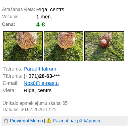
Rīga, centrs
Atrašanās vieta:
1 mēn.
Vecums:
4 €
Cena:
Tālrunis:
Parādīt tālruni
Tālrunis:
(+371)
28-63-***
E-mail:
Nosūtīt e-pastu
Vieta:
Rīga, centrs
Unikālo apmeklējumu skaits:
65
Datums: 30.07.2026 12:25
Pievienot Memo
|
Paziņot par pārkāpumu