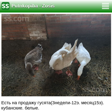
Putnkopība - Zosis
Есть на продажу гусята(3недели-12э. месяц15э).
кубанские. белые.