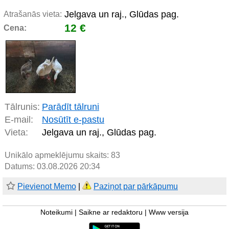
Jelgava un raj., Glūdas pag.
Atrašanās vieta:
12 €
Cena:
Tālrunis:
Parādīt tālruni
E-mail:
Nosūtīt e-pastu
Vieta:
Jelgava un raj., Glūdas pag.
Unikālo apmeklējumu skaits:
83
Datums: 03.08.2026 20:34
Pievienot Memo
|
Paziņot par pārkāpumu
Noteikumi
|
Saikne ar redaktoru
|
Www versija