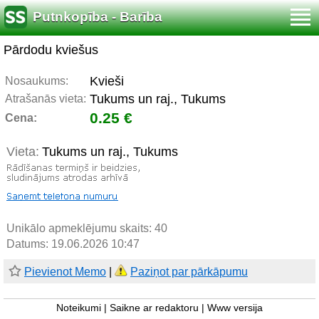
Putnkopība - Barība
Pārdodu kviešus
Kvieši
Nosaukums:
Tukums un raj., Tukums
Atrašanās vieta:
0.25 €
Cena:
Vieta:
Tukums un raj., Tukums
Unikālo apmeklējumu skaits:
40
Datums: 19.06.2026 10:47
Pievienot Memo
|
Paziņot par pārkāpumu
Noteikumi
|
Saikne ar redaktoru
|
Www versija