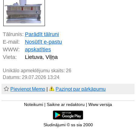
Tālrunis:
Parādīt tālruni
E-mail:
Nosūtīt e-pastu
WWW:
apskatīties
Vieta:
Lietuva, Viļņa
Unikālo apmeklējumu skaits:
26
Datums: 29.07.2026 13:24
Pievienot Memo
|
Paziņot par pārkāpumu
Noteikumi
|
Saikne ar redaktoru
|
Www versija
Sludinājumi © ss sia 2000