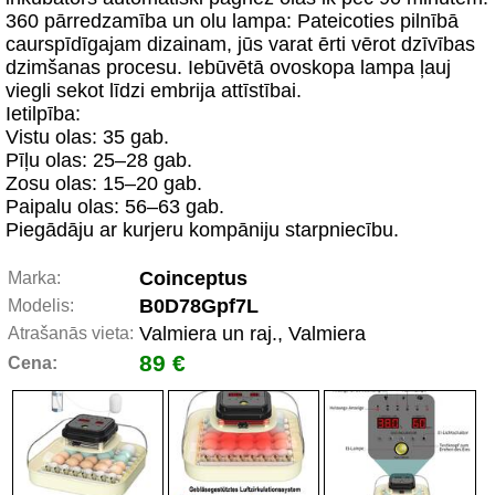
360 pārredzamība un olu lampa: Pateicoties pilnībā
caurspīdīgajam dizainam, jūs varat ērti vērot dzīvības
dzimšanas procesu. Iebūvētā ovoskopa lampa ļauj
viegli sekot līdzi embrija attīstībai.
Ietilpība:
Vistu olas: 35 gab.
Pīļu olas: 25–28 gab.
Zosu olas: 15–20 gab.
Paipalu olas: 56–63 gab.
Piegādāju ar kurjeru kompāniju starpniecību.
Coinceptus
Marka:
B0D78Gpf7L
Modelis:
Valmiera un raj., Valmiera
Atrašanās vieta:
89 €
Cena: