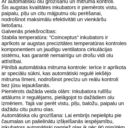
Ar automātisku olu grozīšanu un mitruma kontroli.
Šis augstas kvalitātes inkubators ir piemērots vistu,
paipalu, pīļu un citu mājputnu olu perēšanai,
nodrošinot maksimālu efektivitāti un vienkāršu
lietošanu.
Galvenās priekšrocības:
Stabila temperatūra: "CoInceptus" inkubators ir
aprīkots ar augstas precizitātes temperatūras kontroles
komponentiem un jaudīgu ventilatora cirkulācijas
sistēmu, kas garantē nemainīgu un drošu vidi olu
attīstībai.
Pilnībā automātiska mitruma kontrole: Ierīce ir aprīkota
ar speciālu sūkni, kas automātiski regulē iekšējo
mitruma līmeni, nodrošinot precīzu un reālu kontroli
bez jūsu iejaukšanās.
Piemērots dažāda veida olām: Inkubatora rullīšu
attālums ir regulējams, pielāgojot to dažādiem olu
izmēriem. Tajā var perēt vistu, pīļu, baložu, paipalu un
dažādu citu putnu olas.
Automātiska olu grozīšana: Lai embrijs nepieliptu pie
čaumalas un palielinātu izšķelšanās iespējamību,
inkubators automātiski pagriež olas ik pēc 90 minūtēm.