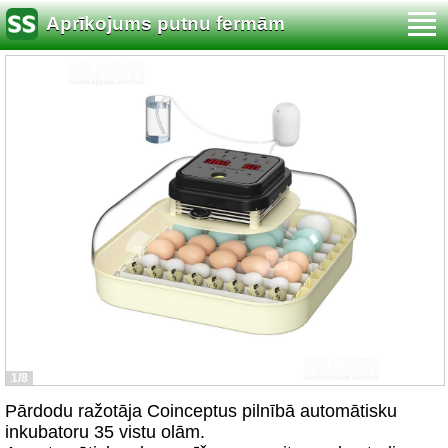
Aprīkojums putnu fermām
1/8
Pārdodu ražotāja Coinceptus pilnībā automātisku
inkubatoru 35 vistu olām.