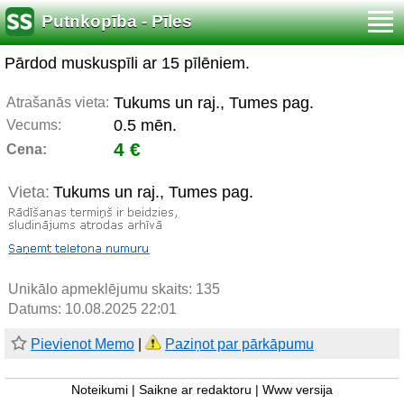
Putnkopība - Pīles
Pārdod muskuspīli ar 15 pīlēniem.
Tukums un raj., Tumes pag.
Atrašanās vieta:
0.5 mēn.
Vecums:
4 €
Cena:
Vieta:
Tukums un raj., Tumes pag.
Unikālo apmeklējumu skaits:
135
Datums: 10.08.2025 22:01
Pievienot Memo
|
Paziņot par pārkāpumu
Noteikumi
|
Saikne ar redaktoru
|
Www versija