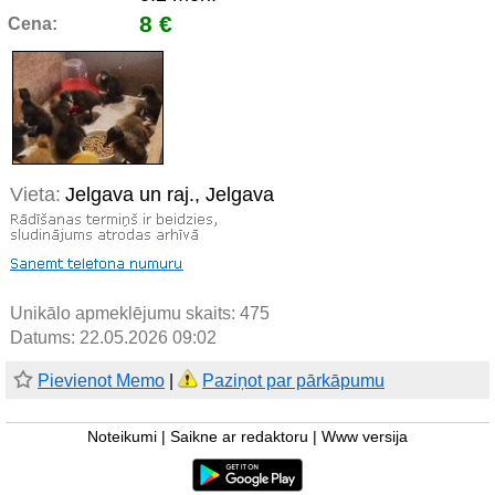
8 €
Cena:
Vieta:
Jelgava un raj., Jelgava
Unikālo apmeklējumu skaits:
475
Datums: 22.05.2026 09:02
Pievienot Memo
|
Paziņot par pārkāpumu
Noteikumi
|
Saikne ar redaktoru
|
Www versija