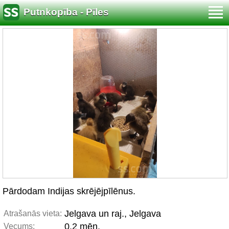
Putnkopība - Pīles
Pārdodam Indijas skrējējpīlēnus.
Jelgava un raj., Jelgava
Atrašanās vieta:
0.2 mēn.
Vecums: