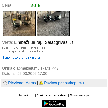
20 €
Cena:
Vieta:
Limbaži un raj., Salacgrīvas l. t.
Unikālo apmeklējumu skaits:
447
Datums: 25.03.2026 17:00
Pievienot Memo
|
Paziņot par pārkāpumu
Noteikumi
|
Saikne ar redaktoru
|
Www versija