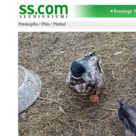
Iesniegt
SLUDINĀJUMI
Putnkopība
/
Pīles
/ Pārdod