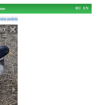
mo
RU
EN
ājumu sarakstu