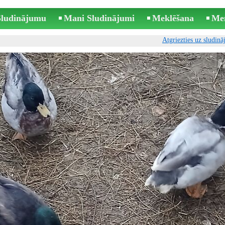
 Sludinājumu
Mani Sludinājumi
Meklēšana
Me
Atgriezties uz sludin