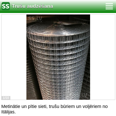
Trušu audzēšana
1/10
Metinātie un pītie sieti, trušu būriem un voljēriem no
Itālijas.