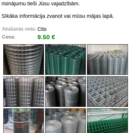
risinājumu tieši Jūsu vajadzībām.
Sīkāka informācija zvanot vai mūsu mājas lapā.
Cits
Atrašanās vieta:
9.50 €
Cena: