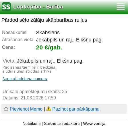
Lopkopība - Barība
Pārdod sēto zālāju skābbarības ruļļus
Skābsiens
Nosaukums:
Jēkabpils un raj., Elkšņu pag.
Atrašanās vieta:
20 €/gab.
Cena:
Vieta:
Jēkabpils un raj., Elkšņu pag.
Unikālo apmeklējumu skaits:
35
Datums: 21.03.2026 17:59
Pievienot Memo
|
Paziņot par pārkāpumu
Noteikumi
|
Saikne ar redaktoru
|
Www versija