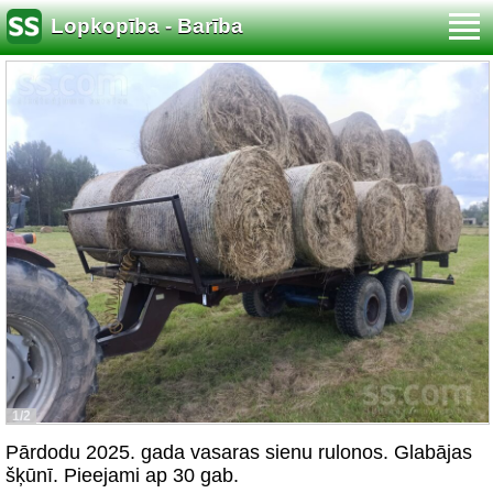
Lopkopība - Barība
1/2
Pārdodu 2025. gada vasaras sienu rulonos. Glabājas
šķūnī. Pieejami ap 30 gab.