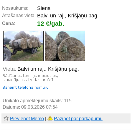
Siens
Nosaukums:
Balvi un raj., Krišjāņu pag.
Atrašanās vieta:
12 €/gab.
Cena:
Vieta:
Balvi un raj., Krišjāņu pag.
Unikālo apmeklējumu skaits:
115
Datums: 09.03.2026 07:54
Pievienot Memo
|
Paziņot par pārkāpumu