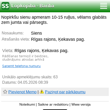
Lopkopība - Barība
Nopirkšu sienu apmeram 10-15 ruļļus, vēlams glabāts
zem jumta vai pārsegts.
Siens
Nosaukums:
Rīgas rajons, Ķekavas pag.
Atrašanās vieta:
Vieta:
Rīgas rajons, Ķekavas pag.
Unikālo apmeklējumu skaits:
63
Datums: 04.05.2026 08:39
Pievienot Memo
|
Paziņot par pārkāpumu
Noteikumi
|
Saikne ar redaktoru
|
Www versija