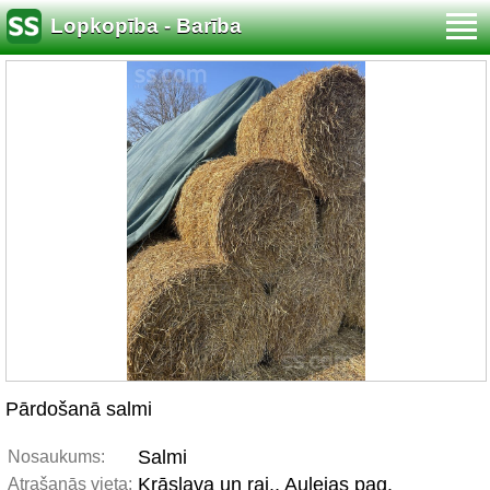
Lopkopība - Barība
Pārdošanā salmi
Salmi
Nosaukums:
Krāslava un raj., Aulejas pag.
Atrašanās vieta: