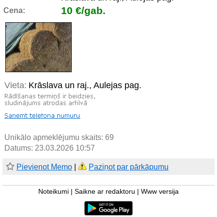
10 €/gab.
Cena:
Vieta:
Krāslava un raj., Aulejas pag.
Unikālo apmeklējumu skaits:
69
Datums: 23.03.2026 10:57
Pievienot Memo
|
Paziņot par pārkāpumu
Noteikumi
|
Saikne ar redaktoru
|
Www versija