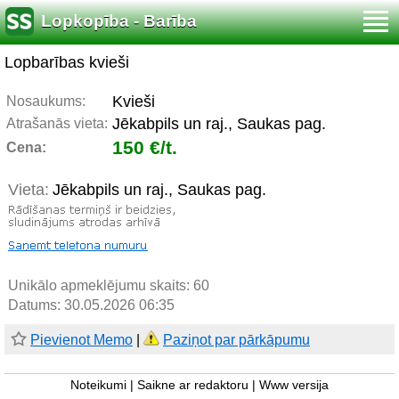
Lopkopība - Barība
Lopbarības kvieši
Kvieši
Nosaukums:
Jēkabpils un raj., Saukas pag.
Atrašanās vieta:
150 €/t.
Cena:
Vieta:
Jēkabpils un raj., Saukas pag.
Unikālo apmeklējumu skaits:
60
Datums: 30.05.2026 06:35
Pievienot Memo
|
Paziņot par pārkāpumu
Noteikumi
|
Saikne ar redaktoru
|
Www versija