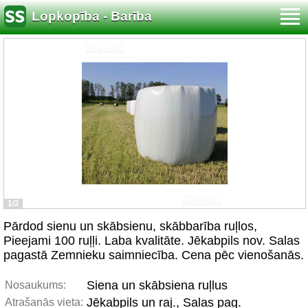
Lopkopība - Barība
1/2
Pārdod sienu un skābsienu, skābbarība ruļlos,
Pieejami 100 ruļļi. Laba kvalitāte. Jēkabpils nov. Salas
pagastā Zemnieku saimniecība. Cena pēc vienošanās.
Siena un skābsiena ruļlus
Nosaukums:
Jēkabpils un raj., Salas pag.
Atrašanās vieta: