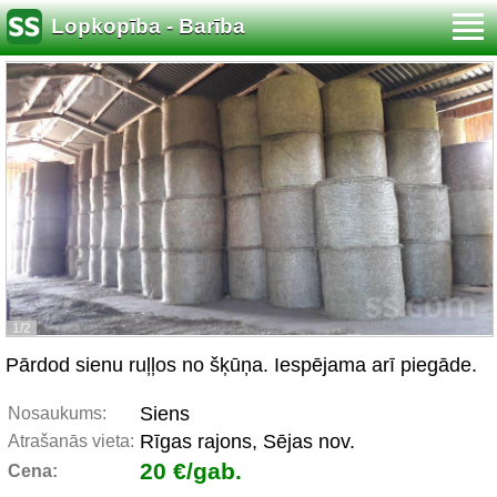
Lopkopība - Barība
1/2
Pārdod sienu ruļļos no šķūņa. Iespējama arī piegāde.
Siens
Nosaukums:
Rīgas rajons, Sējas nov.
Atrašanās vieta:
20 €/gab.
Cena: